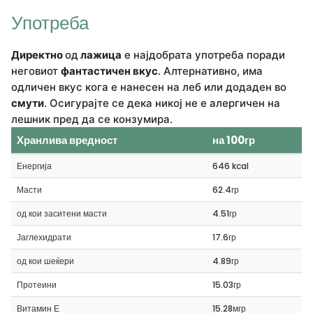
Употреба
Директно
од
лажица
е најдобрата употреба поради
неговиот
фантастичен вкус
. Алтернативно, има
одличен вкус кога е нанесен на леб или додаден во
смути
. Осигурајте се дека никој не е алергичен на
лешник пред да се конзумира.
Хранлива вредност
на 100гр
Енергија
646 kcal
Масти
62.4гр
од кои заситени масти
4.51гр
Јаглехидрати
17.6гр
од кои шеќери
4.89гр
Протеини
15.03гр
Витамин Е
15.28мгр