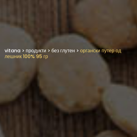
vitana
>
продукти
>
без глутен
>
органски путер од
лешник 100% 95 гр