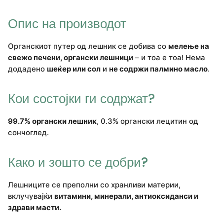
Опис на производот
Органскиот путер од лешник се добива со
мелење на
свежо печени, органски лешници
– и тоа е тоа! Нема
додадено
шеќер или сол
и
не содржи палмино масло
.
Кои состојки ги содржат?
99.7% органски лешник
, 0.3% органски лецитин од
сончоглед.
Како и зошто се добри?
Лешниците се преполни со хранливи материи,
вклучувајќи
витамини, минерали, антиоксиданси и
здрави масти.