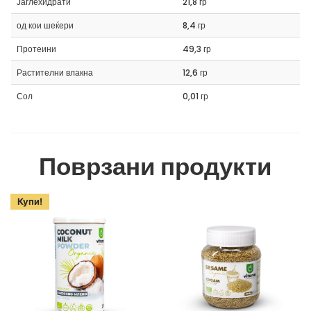
Јаглехидрати
21,8 гр
од кои шеќери
8,4 гр
Протеини
49,3 гр
Растителни влакна
12,6 гр
Сол
0,01 гр
Поврзани продукти
Купи!