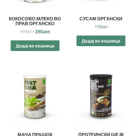
КОКОСОВО МЛЕКО ВО
СУСАМ ОРГАНСКИ
ПРАВ ОРГАНСКО
119
ден
Original
Current
395
ден
295
ден
price
price
Додај во кошница
was:
is:
Додај во кошница
395ден.
295ден.
МАЧА ПРАШОК
ПРОТЕИНСКИ ШЕЈК