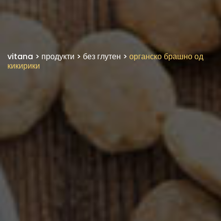
vitana
>
продукти
>
без глутен
>
органско брашно од
кикирики