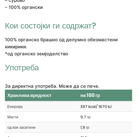
– сурово
– 100% органски
Кои состојки ги содржат?
100% органско брашно од делумно обезмастени
кикирики.
*од органско земјоделство
Употреба
За директна употреба. Може да се пече.
Хранлива вредност
на 100 гр
Енергија
397 kcal/ 1670 kJ
Масти
9,7 гр
од кои заситени
1,9 гр