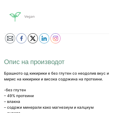
Опис на производот
Брашното од кикирики е без глутен со неодолив вкус и
мирис на кикирики и висока содржина на протеини.
-без глутен
– 49% протеини
– влакна
– содржи минерали како магнезиум и калциум