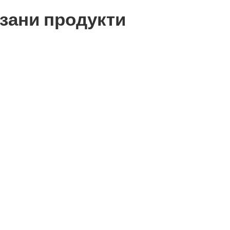
зани продукти
УРКУМА
ПРОТЕИН ОД ГРАШОК
СУСАМ ОРГАН
И
ОРГАНСКИ
119
ден
419
ден
Додај во кошн
ница
Додај во кошница