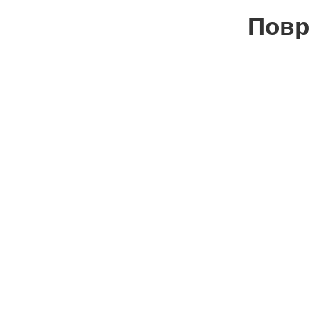
Повр
АШВАГАНДА ПРАШОК
ПРАШОК ОД К
ОРГАНСКИ
ОРГАНСК
549
ден
390
ден
Додај во кошница
Додај во кош