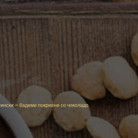
ински – бадеми покриени со чоколадо