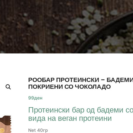
РООБАР ПРОТЕИНСКИ – БАДЕМ
ПОКРИЕНИ СО ЧОКОЛАДО
99
ден
Протеински бар од бадеми со
вида на веган протеини
Net 40гр