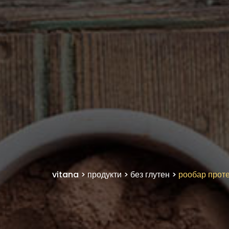
vitana
>
продукти
>
без глутен
>
рообар проте