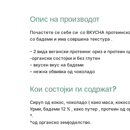
Опис на производот
Почастете се себе си со ВКУСНА протеинска 
со бадеми и има совршена текстура .
– 2 вида вегански протеини: ориз и протеин 
-органски состојки и без глутен
– вкусен вкус на бадеми
– нежна обвивка од чоколадо
Кои состојки ги содржат?
Сируп од кокос, чоколадо ( како маса, кокосо
Урми, бадеми 12 % , како путер , протеин од 
*.
*од органско земјоделство.