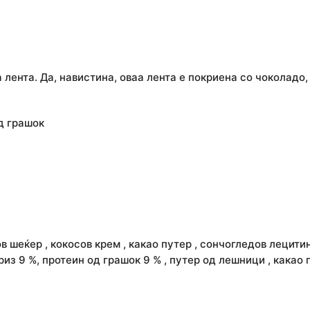
лента. Да, навистина, оваа лента е покриена со чоколадо,
од грашок
в шеќер , кокосов крем , какао путер , сончогледов лецитин
ориз 9 %, протеин од грашок 9 % , путер од лешници , какао