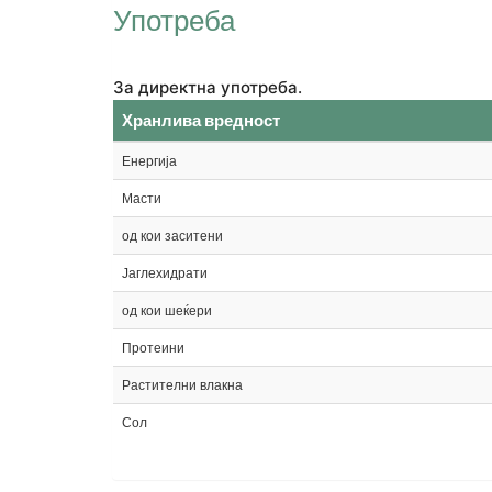
Употреба
За директна употреба.
Хранлива вредност
Енергија
Масти
од кои заситени
Јаглехидрати
од кои шеќери
Протеини
Растителни влакна
Сол