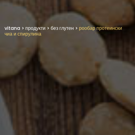
vitana
>
продукти
>
без глутен
>
рообар протеински
чиа и спирулина