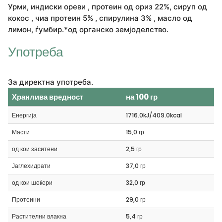
Урми, индиски ореви , протеин од ориз 22%, сируп од
кокос , чиа протеин 5% , спирулина 3% , масло од
лимон, ѓумбир.*од органско земјоделство.
Употреба
За директна употреба.
Хранлива вредност
на 100 гр
Енергија
1716.0kJ/409.0kcal
Масти
15,0 гр
од кои заситени
2,5 гр
Јаглехидрати
37,0 гр
од кои шеќери
32,0 гр
Протеини
29,0 гр
Растителни влакна
5,4 гр