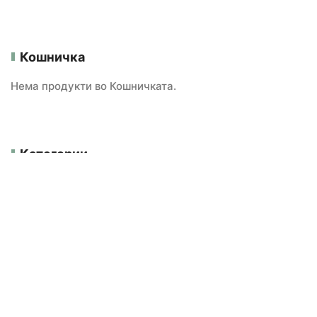
Кошничка
Нема продукти во Кошничката.
Категории
БЕЗ ГЛУТЕН
ВЕГАНСКИ
Е-Продавница
НОВИ ПРОИЗВОДИ
ОРГАНСКО ПРОИЗВОДСТВО