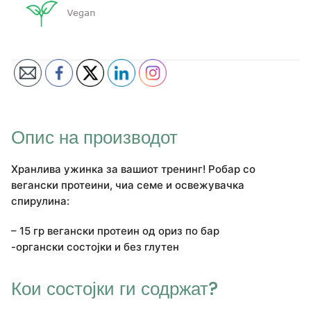
Опис на производот
Хранлива ужинка за вашиот тренинг! Робар со
вегански протеини, чиа семе и освежувачка
спирулина:
– 15 гр вегански протеин од ориз по бар
-органски состојки и без глутен
Кои состојки ги содржат?