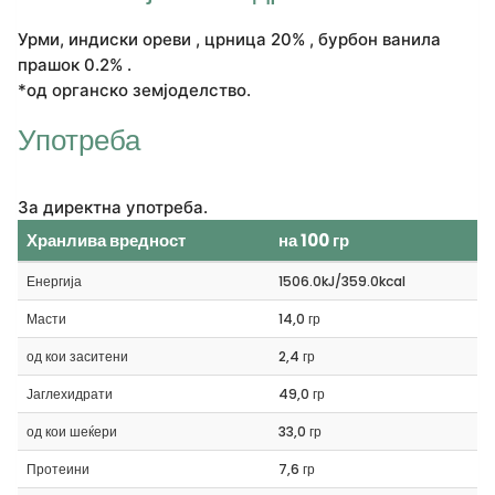
Урми, индиски ореви , црница 20% , бурбон ванила
прашок 0.2% .
*од органско земјоделство.
Употреба
За директна употреба.
Хранлива вредност
на 100 гр
Енергија
1506.0kJ/359.0kcal
Масти
14,0 гр
од кои заситени
2,4 гр
Јаглехидрати
49,0 гр
од кои шеќери
33,0 гр
Протеини
7,6 гр