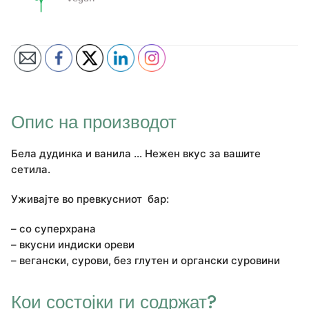
Опис на производот
Бела дудинка и ванила … Нежен вкус за вашите
сетила.
Уживајте во превкусниот бар:
– со суперхрана
– вкусни индиски ореви
– вегански, сурови, без глутен и органски суровини
Кои состојки ги содржат?