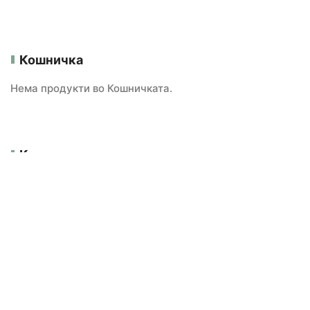
Кошничка
Нема продукти во Кошничката.
Категории
БЕЗ ГЛУТЕН
ВЕГАНСКИ
Е-Продавница
НОВИ ПРОИЗВОДИ
ОРГАНСКО ПРОИЗВОДСТВО