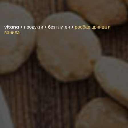
vitana
>
продукти
>
без глутен
>
рообар црница и
ванила