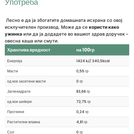
Употреба
Лесно е да ја збогатите домашната исхрана со овој
исклучителен производ. Може да се
користи како
ужинка
или да ја додадете во вашиот здрав доручек –
овесна каша или смути.
Хранлива вредност
на 100гр
Енергија
1424 kJ/ 340,5kcal
Масти
0,55 гр
од кои заситени масти
0 гр
Јаглехидрати
83,68 гр
од кои шеќери
72,75 гр
Протеини
0,24 гр
Растителни влакна
4,81 гр
Сол
0 гр