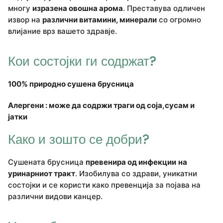
многу
изразена овошна арома
. Преставува одличен
извор на
различни витамини, минерали
со огромно
влијание врз вашето здравје.
Кои состојки ги содржат?
100% природно сушена брусница
Алергени : може да содржи траги од соја,сусам и
јатки
Како и зошто се добри?
Сушената брусница
превенира од инфекции
на
уринарниот тракт
. Изобилува со здрави, уникатни
состојки и се користи како превенција за појава на
различни видови канцер.