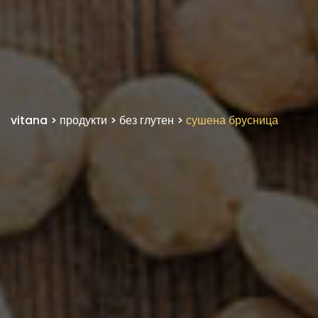
vitana
>
продукти
>
без глутен
>
сушена брусница