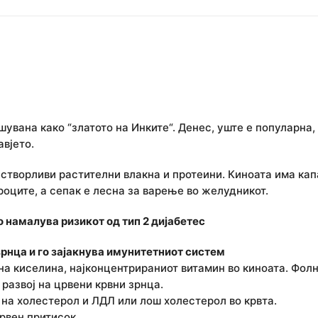
увана како “златото на Инките“. Денес, уште е популарна,
вјето.
астворливи растителни влакна и протеини. Киноата има ка
роците, а сепак е лесна за варење во желудникот.
о намалува ризикот од тип 2 дијабетес
рнца и го зајакнува имунитетниот систем
на киселина, најконцентрираниот витамин во киноата. Фол
 развој на црвени крвни зрнца.
 на холестерол и ЛДЛ или лош холестерол во крвта.
рвен притисок.