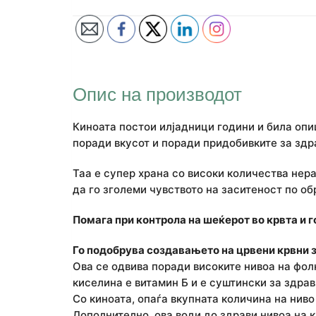
Опис на производот
Киноата постои илјадници години и била опиш
поради вкусот и поради придобивките за здра
Таа е супер храна со високи количества нер
да го зголеми чувството на заситеност по об
Помага при контрола на шеќерот во крвта и г
Го подобрува создавањето на црвени крвни з
Ова се одвива поради високите нивоа на фол
киселина е витамин Б и е суштински за здрав
Со киноата, опаѓа вкупната количина на ниво
Дополнително, ова води до здрави нивоа на к