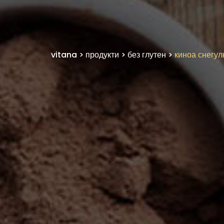
vitana
>
продукти
>
без глутен
>
киноа снегул