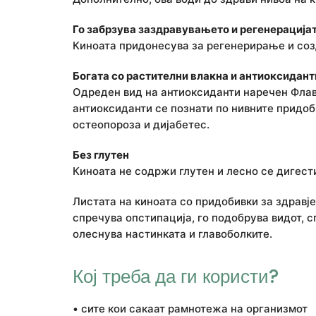
Го забрзува заздравувањето и регенерацијат
Киноата придонесува за регенерирање и созд
Богата со растителни влакна и антиоксидант
Одреден вид на антиоксиданти наречен Флаво
антиоксиданти се познати по нивните придо
остеопороза и дијабетес.
Без глутен
Киноата не содржи глутен и лесно се дигести
Листата на киноата со придобивки за здравје
спречува опстипација, го подобрува видот, 
олеснува настинката и главоболките.
Кој треба да ги користи?
• сите кои сакаат рамнотежа на организмот