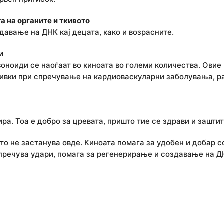
а на органите и ткивото
авање на ДНК кај децата, како и возрасните.
и
ноиди се наоѓаат во киноата во големи количества. Овие
бивки при спречување на кардиоваскуларни заболувања, ра
ра. Тоа е добро за цревата, пришто тие се здрави и заштит
то не застанува овде. Киноата помага за удобен и добар с
спречува удари, помага за регенерирање и создавање на ДН