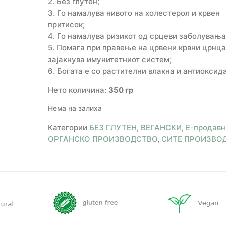
2. Без глутен;
3. Го намалува нивото на холестерол и крвен
притисок;
4. Го намалува ризикот од срцеви заболувања
5. Помага при правење на црвени крвни црнца
зајакнува имунитетниот систем;
6. Богата е со растителни влакна и антиоксид
Нето количина:
350 гр
Нема на залиха
Категории
БЕЗ ГЛУТЕН
,
ВЕГАНСКИ
,
Е-продавн
ОРГАНСКО ПРОИЗВОДСТВО
,
СИТЕ ПРОИЗВО