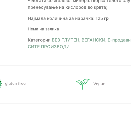
• Богати со железо, минерал кој во телото сл
пренесување на кислород во крвта;
Најмала количина за нарачка: 125
гр
Нема на залиха
Категории
БЕЗ ГЛУТЕН
,
ВЕГАНСКИ
,
Е-продавн
СИТЕ ПРОИЗВОДИ