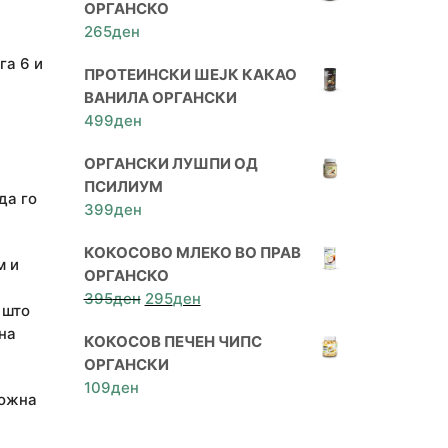
ОРГАНСКО
265
ден
га 6 и
ПРОТЕИНСКИ ШЕЈК КАКАО
ВАНИЛА ОРГАНСКИ
499
ден
ОРГАНСКИ ЛУШПИ ОД
ПСИЛИУМ
да го
399
ден
КОКОСОВО МЛЕКО ВО ПРАВ
м и
ОРГАНСКО
Original
Current
395
ден
295
ден
 што
price
price
на
КОКОСОВ ПЕЧЕН ЧИПС
was:
is:
ОРГАНСКИ
395ден.
295ден.
109
ден
можна