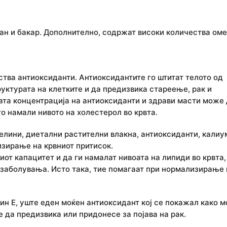
ган и бакар. Дополнително, содржат високи количества оме
тва антиоксиданти. Антиоксидантите го штитат телото од
руктурата на клетките и да предизвика стареење, рак и
ата концентрација на антиоксиданти и здрави масти може 
о намали нивото на холестерол во крвта.
елини, диетални растителни влакна, антиоксиданти, калиу
зирање на крвниот притисок.
от капацитет и да ги намалат нивоата на липиди во крвта,
 заболувања. Исто така, тие помагаат при нормализирање 
ин Е, уште еден моќен антиоксидант кој се покажал како 
 да предизвика или придонесе за појава на рак.