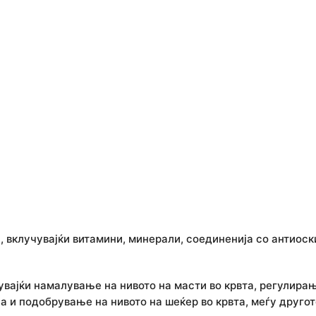
 вклучувајќи витамини, минерали, соединенија со антиос
чувајќи намалување на нивото на масти во крвта, регулира
а и подобрување на нивото на шеќер во крвта, меѓу другот