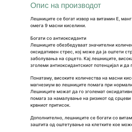
Опис на производот
Лешниците се богат извор на витамин Е, ман
омега 9 масни киселини.
Богати со антиоксиданти
Лешниците обезбедуваат значителни количес
оксидативен стрес, кој може да ја оштети ст
заболувања на срцето. Кај лешниците, висок
зголеми антиоксидантскиот потенцијал и да г
Понатаму, високите количества на масни кис
магнезиум во лешниците помага при нормали
Лешниците можат да го зголемат оксидативни
помага за намалување на ризикот од срцеви
крвниот притисок.
Дополнително, лешниците се богати со витам
заштита од оштетување на клетките кое може