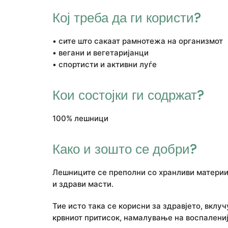
Кој треба да ги користи?
• сите што сакаат рамнотежа на организмот
• вегани и вегетаријанци
• спортисти и активни луѓе
Кои состојки ги содржат?
100% лешници
Како и зошто се добри?
Лешниците се преполни со хранливи материи,
и здрави масти.
Тие исто така се корисни за здравјето, вклу
крвниот притисок, намалување на воспалениј