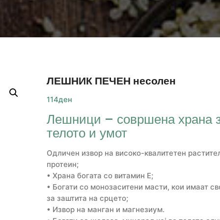
ЛЕШНИК ПЕЧЕН несолен
114
ден
Лешници – совршена храна 
телото и умот
Одличен извор на високо-квалитетен растите
протеин;
• Храна богата со витамин Е;
• Богати со монозаситени масти, кои имаат св
за заштита на срцето;
• Извор на манган и магнезиум.