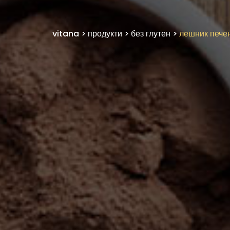
vitana
>
продукти
>
без глутен
>
лешник пече