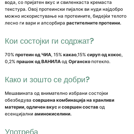
вода, со пријатен вкус и свиленкаста кремаста
текстура. Овој протеински пијалок ви нуди најдобро
можно искористување на протеините, бидејќи телото
лесно ги вари и апсорбира
растителните протеини.
Кои состојки ги содржат?
70%
протеин од ЧИА
, 15%
какао
,15%
сируп од кокос
,
0,2%
прашок од ВАНИЛА
од
Органско
потекло.
Како и зошто се добри?
Мешавината од внимателно избрани состојки
обезбедува
совршена комбинација на хранливи
материи, одличен вкус
и
совршен состав
од
есенцијални
аминокиселини.
Употреба