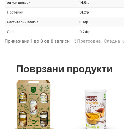
од кои шеќери
14.6гр
Протеини
61.2гр
Растителни влакна
3.4гр
Сол
0.24гр
Прикажани 1 до 8 од 8 записи
Претходна
Следна
Поврзани продукти