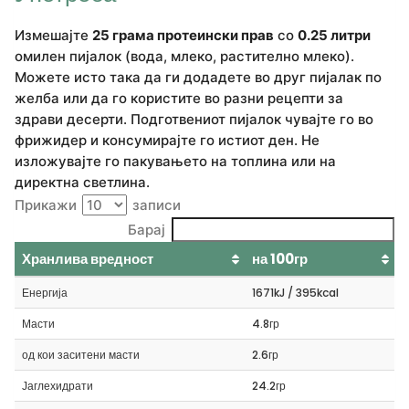
Измешајте
25 грама протеински прав
со
0.25 литри
омилен пијалок (вода, млеко, растително млеко).
Можете исто така да ги додадете во друг пијалак по
желба или да го користите во разни рецепти за
здрави десерти. Подготвениот пијалок чувајте го во
фрижидер и консумирајте го истиот ден. Не
изложувајте го пакувањето на топлина или на
директна светлина.
Прикажи
записи
Барај
Хранлива вредност
на 100гр
Енергија
1671kJ / 395kcal
Масти
4.8гр
од кои заситени масти
2.6гр
Јаглехидрати
24.2гр