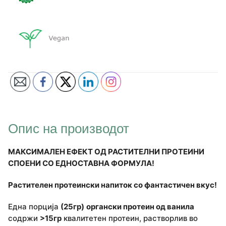
Опис на производот
МАКСИМАЛ
ЕН ЕФЕКТ ОД РАСТИТЕЛНИ
ПРОТЕИНИ
СПОЕНИ СО
ЕДНОСТАВНА
ФОРМУЛА
!
Растителен протеински напиток со фантастичен вкус!
Една порција
(25
гр
)
органски протеин од ванила
содржи
>15
гр
квалитетен протеин, растворлив во