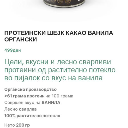
ПРОТЕИНСКИ ШЕЈК КАКАО ВАНИЛА
ОРГАНСКИ
499
ден
Цели, вкусни и лесно сварливи
протеини од растително потекло
во пијалок со вкус на ванила
Органско производство
>61
грама протеин
на 100 грама
Совршен вкус на
ВАНИЛА
Лесно
сварлив
100%
растително потекло
Нето
200
гр