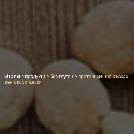
vitana
>
продукти
>
без глутен
>
протеински шејк какао
ванила органски