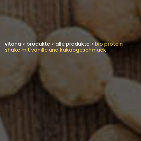
vitana
>
produkte
>
alle produkte
>
bio protein
shake mit vanille und kakaogeschmack