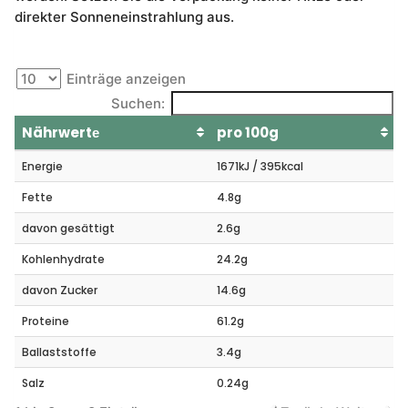
direkter Sonneneinstrahlung aus.
Einträge anzeigen
Suchen:
Nährwertе
pro 100g
Energie
1671kJ / 395kcal
Fette
4.8g
davon gesättigt
2.6g
Kohlenhydrate
24.2g
davon Zucker
14.6g
Proteine
61.2g
Ballaststoffe
3.4g
Salz
0.24g