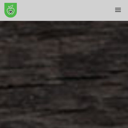
ANFANG
ÜBER UNS
E-GESCHÄFT
BLOG
KONTAKT
KORB
MEIN PROFIL