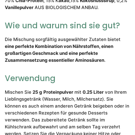
70%
Chia-Protein
, 15% K
akao
,15%
Kokosnusssirup
, 0,2%
Vanillepulver
AUS BIOLOGISCHEM ANBAU.
Wie und warum sind sie gut?
Die Mischung sorgfältig ausgewählter Zutaten bietet
eine perfekte Kombination von Nährstoffen, einen
großartigen Geschmack und eine perfekte
Zusammensetzung essentieller Aminosäuren
.
Verwendung
Mischen Sie
25
g
Proteinpulver
mit
0.25
Liter
von Ihrem
Lieblingsgetränk (Wasser, Milch, Milchersatz). Sie
können es auch einem anderen Getränk beigeben oder in
verschiedenen Rezepten für gesunde Desserts
verwenden. Das zubereitete Getränk sollte im
Kühlschrank aufbewahrt und am selben Tag verzehrt
werden. Setzen Sie die Verpackung keiner Hitze oder