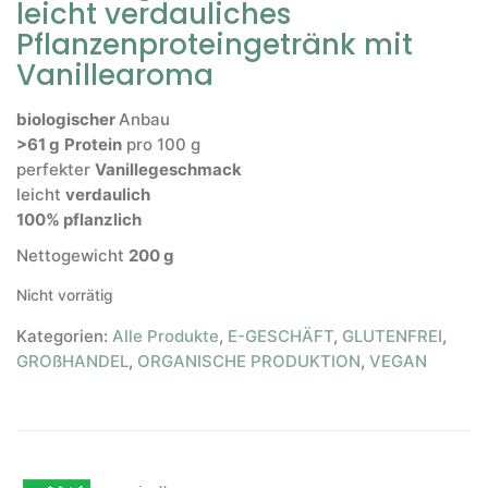
leicht verdauliches
Pflanzenproteingetränk mit
Vanillearoma
biologischer
Anbau
>61
g
Protein
pro 100 g
perfekter
Vanillegeschmack
leicht
verdaulich
100% pflanzlich
Nettogewicht
2
0
0
g
Nicht vorrätig
Kategorien:
Alle Produkte
,
E-GESCHÄFT
,
GLUTENFREI
,
GROßHANDEL
,
ORGANISCHE PRODUKTION
,
VEGAN