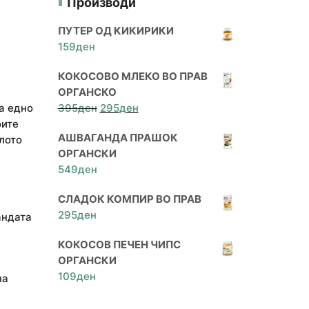
Производи
ПУТЕР ОД КИКИРИКИ
159
ден
КОКОСОВО МЛЕКО ВО ПРАВ
ОРГАНСКО
Original
Current
а едно
395
ден
295
ден
price
price
оите
АШВАГАНДА ПРАШОК
was:
is:
лото
ОРГАНСКИ
395ден.
295ден.
549
ден
СЛАДОК КОМПИР ВО ПРАВ
295
ден
андата
КОКОСОВ ПЕЧЕН ЧИПС
ОРГАНСКИ
109
ден
на