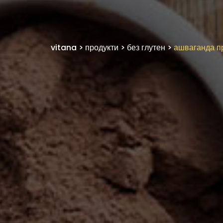
vitana
>
продукти
>
без глутен
>
ашваганда п