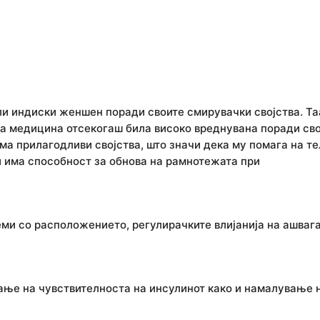
ли индиски женшен поради своите смирувачки својства. Та
та медицина отсекогаш била високо вреднувана поради св
ма прилагодливи својства, што значи дека му помага на те
и има способност за обнова на рамнотежата при
еми со расположението, регулирачките влијанија на ашваг
ње на чувствителноста на инсулинот како и намалување 