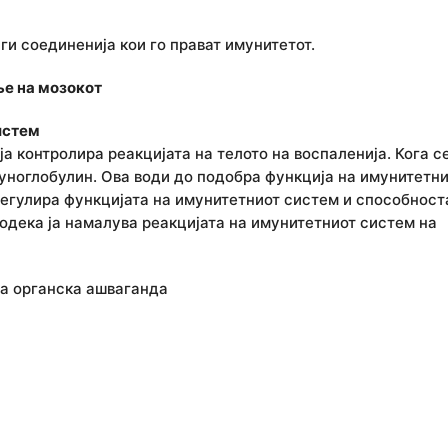
ги соединенија кои го прават имунитетот.
ње на мозокот
истем
а контролира реакцијата на телото на воспаленија. Кога с
уноглобулин. Ова води до подобра функција на имунитетн
 регулира функцијата на имунитетниот систем и способност
одека ја намалува реакцијата на имунитетниот систем на
та органска ашваганда