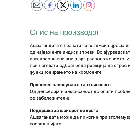
Опис на производот
Ашвагандата е позната како зимска цреша и
од најважните индиски треви. Во ајурведска
извонредни влијанија врз расположението. И
при неговата одбранбена реакција на стрес 
функционирањето на хормоните.
Природен олеснувач на анксиозност
Од депресија и анксиозност до општи пробл
се забележителни.
Поддршка за шеќерот во крвта
Ашвагандата може да помогне при зголемува
воспаленијата.