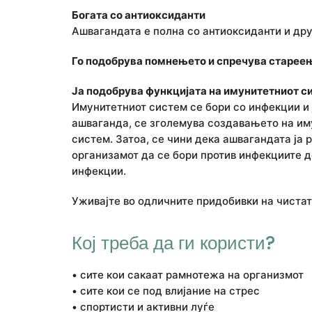
Богата со антиоксиданти
Ашвагандата е полна со антиоксиданти и дру
Го подобрува помнењето и спречува старее
Ја подобрува функцијата на имунитетниот с
Имунитетниот систем се бори со инфекции и ј
ашваганда, се зголемува создавањето на им
систем. Затоа, се чини дека ашвагандата ја
организамот да се бори против инфекциите д
инфекции.
Уживајте во одличните придобивки на чиста
Кој треба да ги користи?
• сите кои сакаат рамнотежа на организмот
• сите кои се под влијание на стрес
• спортисти и активни луѓе