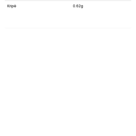
Kripë
0.62g
Produkte të afërt
SUSAM ORGANIKE
119
ден