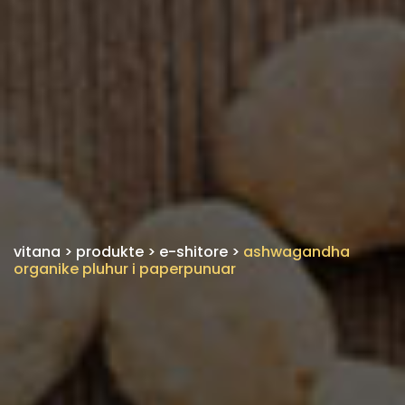
vitana
>
produkte
>
e-shitore
>
ashwagandha
organike pluhur i paperpunuar