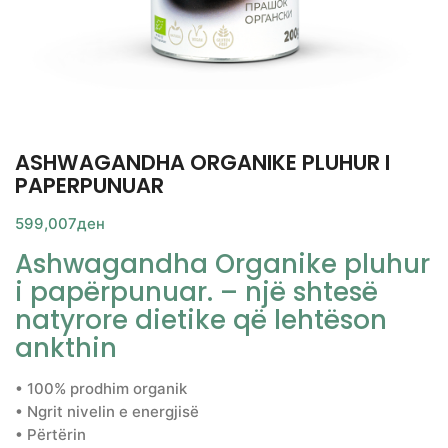
ASHWAGANDHA ORGANIKE PLUHUR I
PAPERPUNUAR
599,007
ден
Ashwagandha Organike pluhur
i papërpunuar. – një shtesë
natyrore dietike që lehtëson
ankthin
• 100% prodhim organik
• Ngrit nivelin e energjisë
• Përtërin