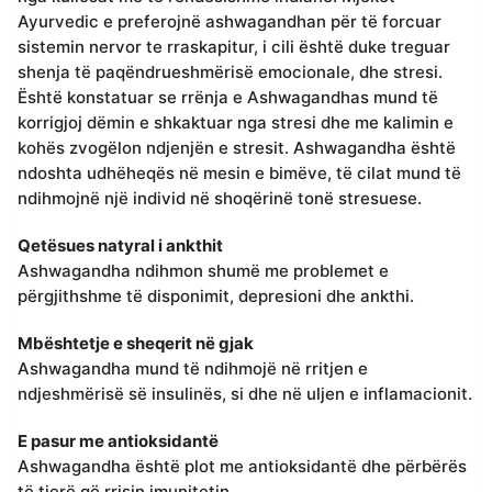
Ayurvedic e preferojnë ashwagandhan për të forcuar
sistemin nervor te rraskapitur, i cili është duke treguar
shenja të paqëndrueshmërisë emocionale, dhe stresi.
Është konstatuar se rrënja e Ashwagandhas mund të
korrigjoj dëmin e shkaktuar nga stresi dhe me kalimin e
kohës zvogëlon ndjenjën e stresit. Ashwagandha është
ndoshta udhëheqës në mesin e bimëve, të cilat mund të
ndihmojnë një individ në shoqërinë tonë stresuese.
Qetësues natyral i ankthit
Ashwagandha ndihmon shumë me problemet e
përgjithshme të disponimit, depresioni dhe ankthi.
Mbështetje e sheqerit në gjak
Ashwagandha mund të ndihmojë në rritjen e
ndjeshmërisë së insulinës, si dhe në uljen e inflamacionit.
E pasur me antioksidantë
Ashwagandha është plot me antioksidantë dhe përbërës
të tjerë që rrisin imunitetin.