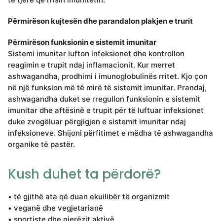
Përmirëson kujtesën dhe parandalon plakjen e trurit
Përmirëson funksionin e sistemit imunitar
Sistemi imunitar lufton infeksionet dhe kontrollon
reagimin e trupit ndaj inflamacionit. Kur merret
ashwagandha, prodhimi i imunoglobulinës rritet. Kjo çon
në një funksion më të mirë të sistemit imunitar. Prandaj,
ashwagandha duket se rregullon funksionin e sistemit
imunitar dhe aftësinë e trupit për të luftuar infeksionet
duke zvogëluar përgjigjen e sistemit imunitar ndaj
infeksioneve. Shijoni përfitimet e mëdha të ashwagandha
organike të pastër.
Kush duhet ta përdorë?
• të gjithë ata që duan ekuilibër të organizmit
• veganë dhe vegjetarianë
• sportiste dhe njerëzit aktivë