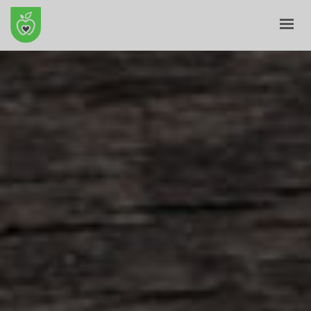
KRYE
PËR NE
E-SHITORE
BLOG
KONTAKT
SHPORTA
PROFILI IM