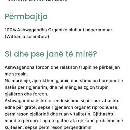
Përmbajtja
100% Ashwagandha Organike pluhur i papërpunuar.
(Withania somnifera)
Si dhe pse janë të mirë?
Ashwagandha forcon dhe relakson trupin në përballjen
me stresin.
Në mbrëmje, ajo rikthen gjumin dhe stimulon hormonet e
natës për rigjenerim, dhe në mëngjes zgjon trupin,
gjallëron dhe forcon.
Ashwagandha është e rëndësishme si për burrat ashtu
edhe për gratë, sepse rigjeneron organet riprodhuese,
përmirëson pjellorinë dhe ruan vitalitetin. Gjithashtu
mund të përdoret nga të gjithë ata që kanë probleme me
kujtesën, sepse përmirëson përqendrimin.