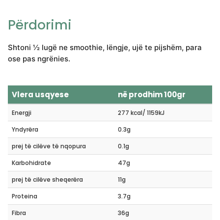
Përdorimi
Shtoni ½ lugë ne smoothie, lëngje, ujë te pijshëm, para
ose pas ngrënies.
Vlera usqyese
në prodhim 100gr
Energji
277 kcal/ 1159kJ
Yndyrëra
0.3g
prej të cilëve të nqopura
0.1g
Karbohidrate
47g
prej të cilëve sheqerëra
11g
Proteina
3.7g
Fibra
36g