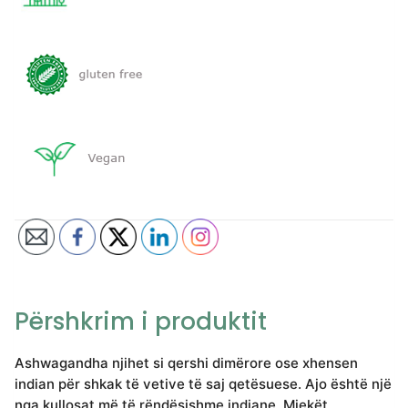
Përshkrim i produktit
Ashwagandha njihet si qershi dimërore ose xhensen
indian për shkak të vetive të saj qetësuese. Ajo është një
nga kullosat më të rëndësishme indiane. Mjekët