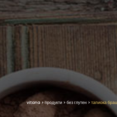
vitana
>
продукти
>
без глутен
>
тапиока бра