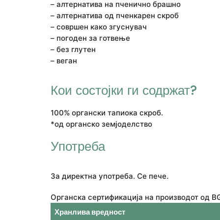
– алтернатива на пченично брашно
– алтернатива од пченкарен скроб
– совршен како згуснувач
– погоден за готвење
– без глутен
– веган
Кои состојки ги содржат?
100% органски тапиока скроб.
*од органско земјоделство
Употреба
За директна употреба. Се пече.
Органска сертификација на производот од B
Хранлива вредност