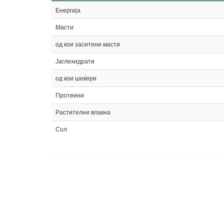
Енергија
Масти
од кои заситени масти
Јаглехидрати
од кои шеќери
Протеини
Растителни влакна
Сол
Повр