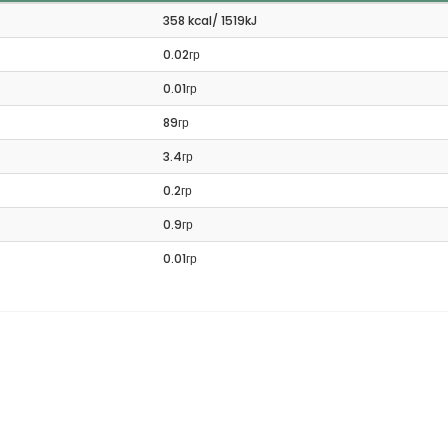
358 kcal/ 1519kJ
0.02гр
0.01гр
89гр
3.4гр
0.2гр
0.9гр
0.01гр
зани продукти