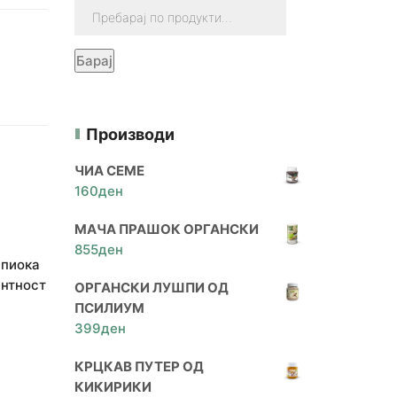
Барај
Производи
ЧИА СЕМЕ
160
ден
МАЧА ПРАШОК ОРГАНСКИ
855
ден
апиока
ентност
ОРГАНСКИ ЛУШПИ ОД
ПСИЛИУМ
399
ден
КРЦКАВ ПУТЕР ОД
КИКИРИКИ