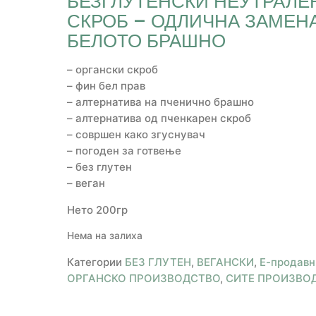
БЕЗГЛУТЕНСКИ НЕУТРАЛЕ
СКРОБ – ОДЛИЧНА ЗАМЕНА
БЕЛОТО БРАШНО
– органски скроб
– фин бел прав
– алтернатива на пченично брашно
– алтернатива од пченкарен скроб
– совршен како згуснувач
– погоден за готвење
– без глутен
– веган
Нето 200гр
Нема на залиха
Категории
БЕЗ ГЛУТЕН
,
ВЕГАНСКИ
,
Е-продавн
ОРГАНСКО ПРОИЗВОДСТВО
,
СИТЕ ПРОИЗВО