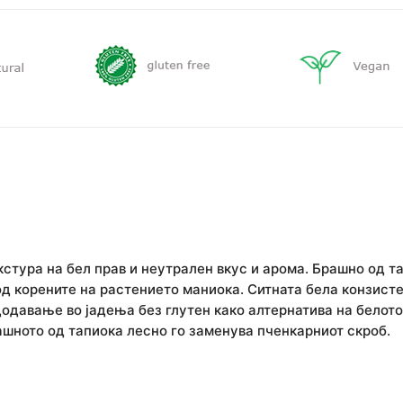
екстура на бел прав и неутрален вкус и арома. Брашно од т
од корените на растението маниока. Ситната бела конзист
додавање во јадења без глутен како алтернатива на белото
ашното од тапиока лесно го заменува пченкарниот скроб.