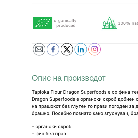
Опис на производот
Tapioka Flour Dragon Superfoods е со фина т
Dragon Superfoods е органски скроб добиен 
на прашокот без глутен го прави погоден за 
брашно. Посебно познато како згуснувач, бр
– органски скроб
– фин бел прав