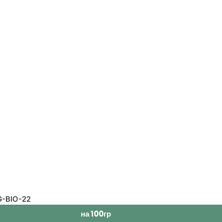
G-BIO-22
на 100гр