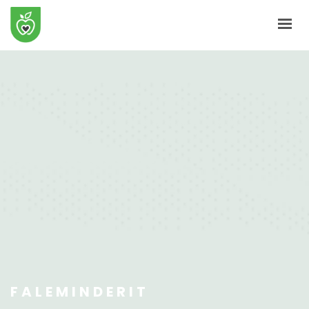
KRYE
PËR NE
E-SHITORE
BLOG
KONTAKT
SHPORTA
PROFILI IM
FALEMINDERIT