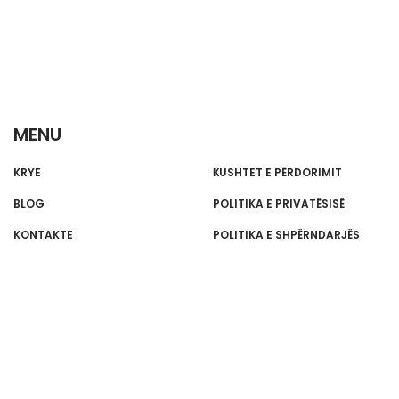
MENU
KRYE
КUSHTET E PËRDORIMIT
BLOG
POLITIKA E PRIVATËSISË
KONTAKTE
POLITIKA E SHPËRNDARJËS
REGJISTROHUNI PËR BULETININ TONË
INFORMATIV