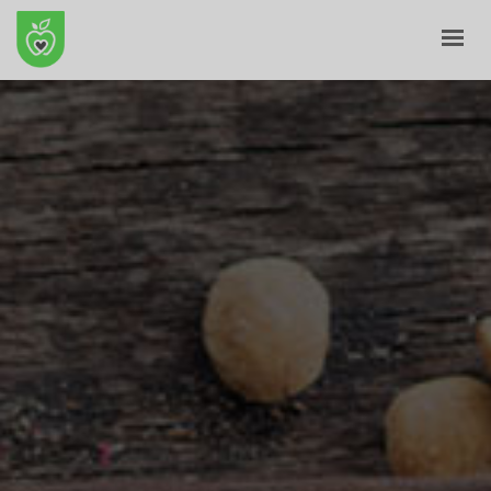
ANFANG
ÜBER UNS
E-GESCHÄFT
BLOG
KONTAKT
KORB
MEIN PROFIL