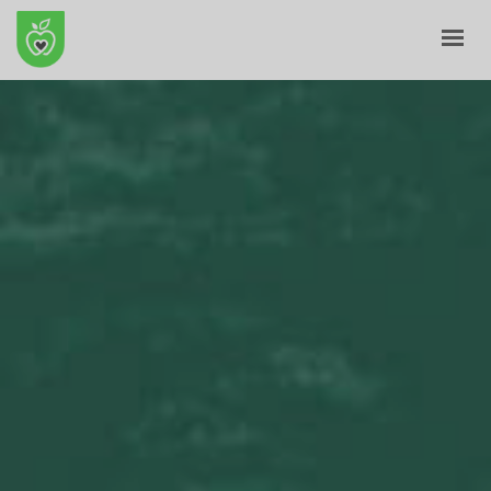
ANFANG
ÜBER UNS
E-GESCHÄFT
BLOG
KONTAKT
KORB
MEIN PROFIL