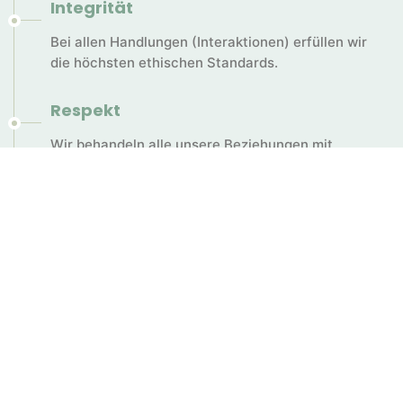
Integrität
Bei allen Handlungen (Interaktionen) erfüllen wir
die höchsten ethischen Standards.
Respekt
Wir behandeln alle unsere Beziehungen mit
Respekt.
Einfühlungsvermögen (Emphatie),
Hingebung, Emanzipation
Wir ermutigen und unterstützen das Beste in uns
und in den denjenigen, denen wir Bedienungen
geben und wir ermöglichen Möglichkeiten, damit
alle an die Erfüllung unserer Mission teilnehmen
können.
Gemeinnütziges Ziel