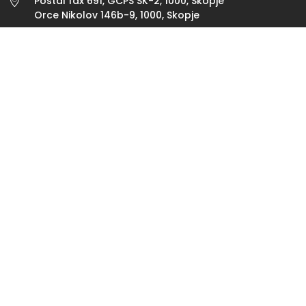
Postal fax 691, GCPS SK-2, 1000, Skopje
Orce Nikolov 146b-9, 1000, Skopje
Handy: +389 71 389 663
contact@vitana.mk
sales@vitana.mk
INFORMATION
NUTZUNGSBEDINGUNGEN
COOKIE-POLITIK
DATENSCHUTZBESTIMMUNG
SICHERHEITSPOLITIK
PRODUKTVERTRIEBSPOLITIK
BESCHWERDEPOLITIK
LASSEN SIE UNS EINEN KOMMENTAR