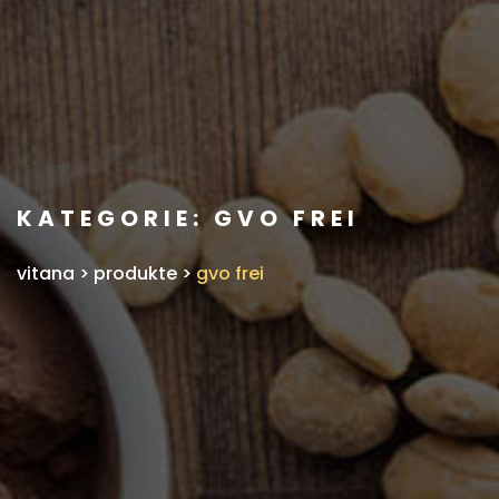
KATEGORIE:
GVO FREI
vitana
>
produkte
>
gvo frei