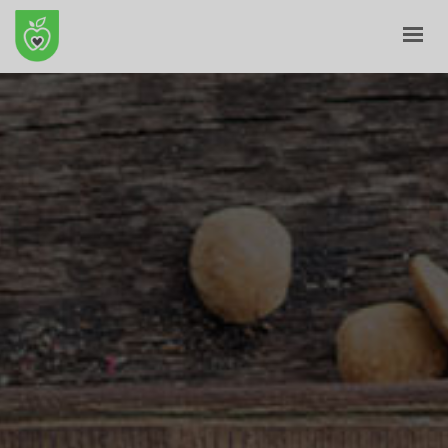
ANFANG
ÜBER UNS
E-GESCHÄFT
BLOG
KONTAKT
KORB
MEIN PROFIL