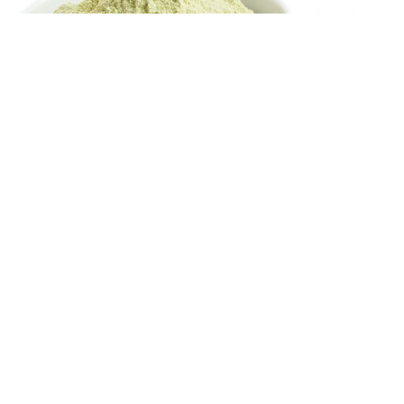
07
Авг
2021
Органски протеин од грашок богат со
растителни протеини
Healthy food
| Comments are off for this post.