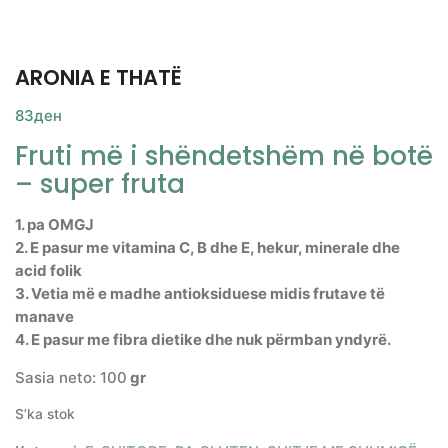
ARONIA E THATË
83
ден
Fruti më i shëndetshëm në botë
– super fruta
1. pa ОМGJ
2. E pasur me vitamina C, B dhe E, hekur, minerale dhe
acid folik
3. Vetia më e madhe antioksiduese midis frutave të
manave
4. E pasur me fibra dietike dhe nuk përmban yndyrë.
Sasia neto: 100
gr
S’ka stok