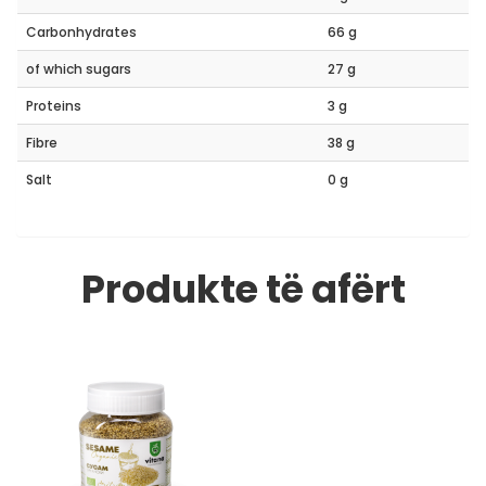
Carbonhydrates
66 g
of which sugars
27 g
Proteins
3 g
Fibre
38 g
Salt
0 g
Produkte të afërt