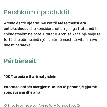
Përshkrim i produktit
Aronia është një frut
me vetitë më të theksuara
antioksiduese
dhe konsiderohet si një nga frutat më të
shëndetshëm në botë. Frutat e Aronisë kanë një shije të
fortë dhe përmbajnë një numër të madh të vitaminave
dhe mineraleve.
Përbërësit
100%
aronia
e tharë natyrshëm
Informacioni për alergjenin: mund të përmbajë gjurmë
soje, susami dhe arra.
Si dhe pse janë të mirë?