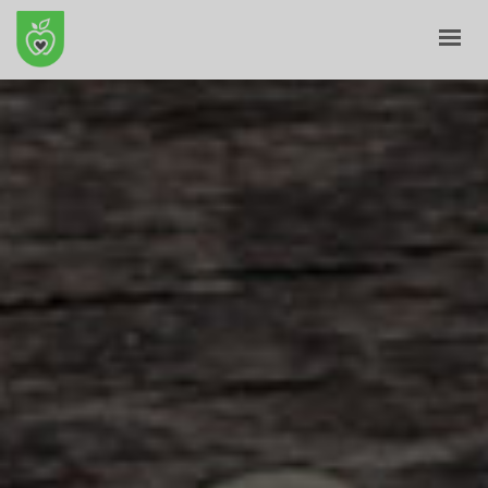
KRYE
PËR NE
E-SHITORE
BLOG
KONTAKT
SHPORTA
PROFILI IM