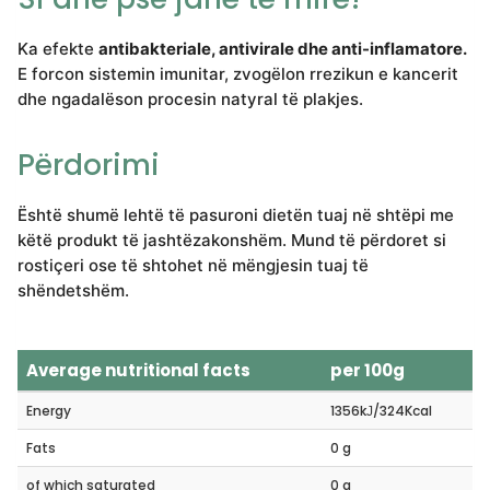
Ka efekte
antibakteriale, antivirale dhe anti-inflamatore.
E forcon sistemin imunitar, zvogëlon rrezikun e kancerit
dhe ngadalëson procesin natyral të plakjes.
Përdorimi
Është shumë lehtë të pasuroni dietën tuaj në shtëpi me
këtë produkt të jashtëzakonshëm. Mund të përdoret si
rostiçeri ose të shtohet në mëngjesin tuaj të
shëndetshëm.
Average nutritional facts
per 100g
Energy
1356kЈ/324Kcal
Fats
0 g
of which saturated
0 g