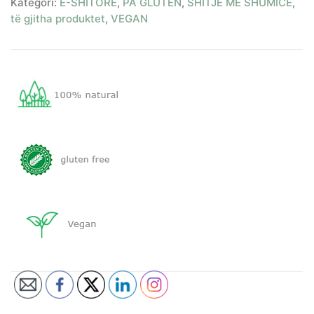
Kategori:
E-SHITORE
,
PA GLUTEN
,
SHITJE ME SHUMICË
,
të gjitha produktet
,
VEGAN