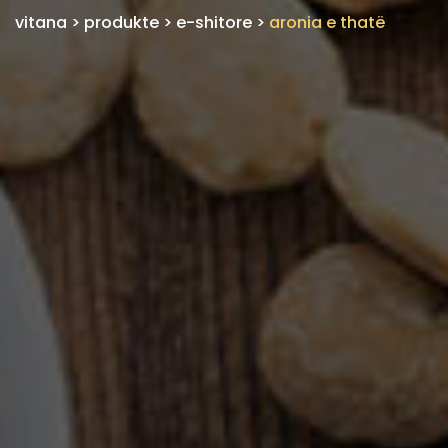
vitana
>
produkte
>
e-shitore
>
aronia e thatë