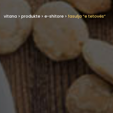
vitana
>
produkte
>
e-shitore
>
fasulja “e tetovës”