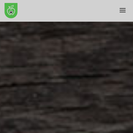
KRYE
PËR NE
E-SHITORE
BLOG
KONTAKT
SHPORTA
PROFILI IM