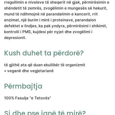
rregullimin e niveleve të sheqerit në gjak, përmirësimin e
shëndetit të zemrës, zvogëlimin e mungesës së hekurit,
mund të ndihmojnë në parandalimin e kancerit, rrit
enzimat, një burim i mirë i proteinave, parandalon
defektet e lindjes, ka pak yndyra, përmirësimi i shikimit,
kontrolli i PMS, kujdesi për nyjet dhe zvogëlimi i
depresionit.
Kush duhet ta përdorë?
të gjithë ata që duan ekuilibër të organizmit
• veganë dhe vegjetarianë
Përmbajtja
100% Fasulja “e Tetovës”
Si dhe pse janë të mirë?