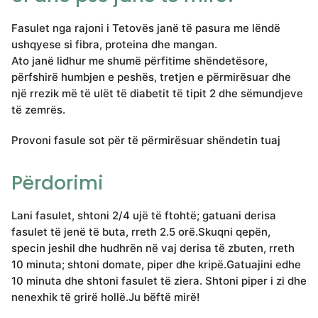
Fasulet nga rajoni i Tetovës janë të pasura me lëndë
ushqyese si fibra, proteina dhe mangan.
Ato janë lidhur me shumë përfitime shëndetësore,
përfshirë humbjen e peshës, tretjen e përmirësuar dhe
një rrezik më të ulët të diabetit të tipit 2 dhe sëmundjeve
të zemrës.
Provoni fasule sot për të përmirësuar shëndetin tuaj
Përdorimi
Lani fasulet, shtoni 2/4 ujë të ftohtë; gatuani derisa
fasulet të jenë të buta, rreth 2.5 orë.Skuqni qepën,
specin jeshil dhe hudhrën në vaj derisa të zbuten, rreth
10 minuta; shtoni domate, piper dhe kripë.Gatuajini edhe
10 minuta dhe shtoni fasulet të ziera. Shtoni piper i zi dhe
nenexhik të grirë hollë.Ju bëftë mirë!