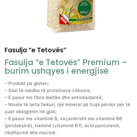
Fasulja “e Tetovës”
Fasulja “e Tetovës” Premium –
burim ushqyes i energjisë
– Produkt pa gluten;
– Sasi të mëdha të proteinave cilësore;
– E pasur me fibra dietike dhe antioksidantë;
– Nivele të larta hekuri, një mineral që trupi përdor për të
çuar oksigjenin në gjak;
– E pasur me vitaminë B, veçanërisht me vitaminë B6
(piridoksinë), tiaminë (vitaminë B1), acid pantotenik,
riboflavinë dhe niacinë.