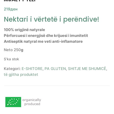
219
ден
Nektari i vërtetë i perëndive!
100% origjinë natyrale
Përforcuesi i energjisë dhe krijuesi i imunitetit
Antiseptik natyral me veti anti-inflamatore
Neto 250
g
S’ka stok
Kategori:
E-SHITORE
,
PA GLUTEN
,
SHITJE ME SHUMICË
,
të gjitha produktet