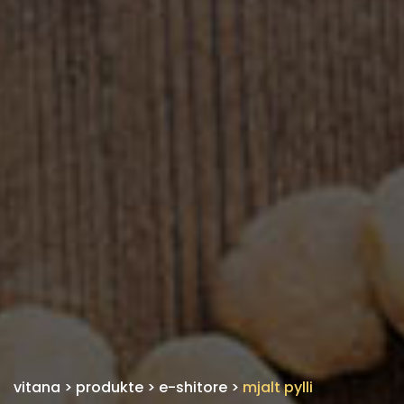
vitana
>
produkte
>
e-shitore
>
mjalt pylli