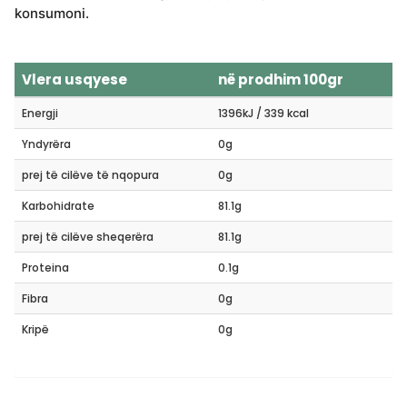
konsumoni.
Vlera usqyese
në prodhim 100gr
Energji
1396kJ / 339 kcal
Yndyrëra
0g
prej të cilëve të nqopura
0g
Karbohidrate
81.1g
prej të cilëve sheqerëra
81.1g
Proteina
0.1g
Fibra
0g
Kripë
0g