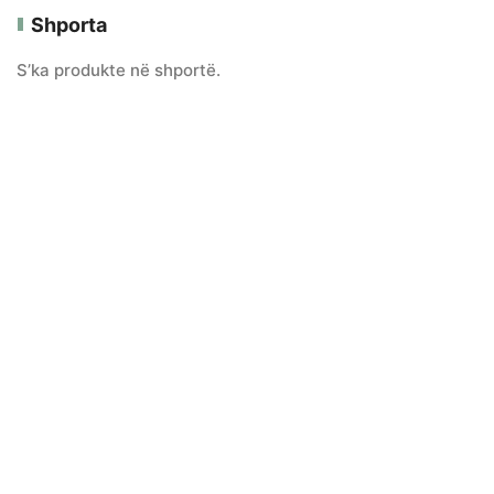
Shporta
S’ka produkte në shportë.
Kategoritë e Produkteve
E-SHITORE
PA GLUTEN
PRODHIMI ORGANIK
SHITJE ME SHUMICË
Të Gjitha Produktet
VEGAN