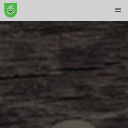
KRYE
PËR NE
E-SHITORE
BLOG
KONTAKT
SHPORTA
PROFILI IM