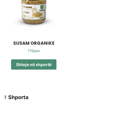
SUSAM ORGANIKE
119
ден
Shtoje në shportë
Shporta
S’ka produkte në shportë.