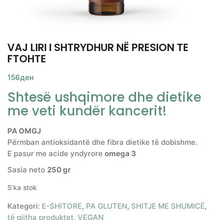
VAJ LIRI I SHTRYDHUR NË PRESION TE
FTOHTE
156
ден
Shtesë ushqimore dhe dietike
me veti kundër kancerit!
PA
OMGJ
Përmban antioksidantë dhe fibra dietike të dobishme.
E pasur me acide yndyrore
omega 3
Sasia neto
250 gr
S’ka stok
Kategori:
E-SHITORE
,
PA GLUTEN
,
SHITJE ME SHUMICË
,
të gjitha produktet
,
VEGAN