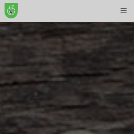
KRYE
PËR NE
E-SHITORE
BLOG
KONTAKT
SHPORTA
PROFILI IM