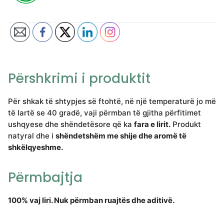
Përshkrimi i produktit
Për shkak të shtypjes së ftohtë, në një temperaturë jo më
të lartë se 40 gradë, vaji përmban të gjitha përfitimet
ushqyese dhe shëndetësore që ka
fara e lirit.
Produkt
natyral dhe i
shëndetshëm me shije dhe aromë të
shkëlqyeshme.
Përmbajtja
100% vaj liri. Nuk përmban ruajtës dhe aditivë.