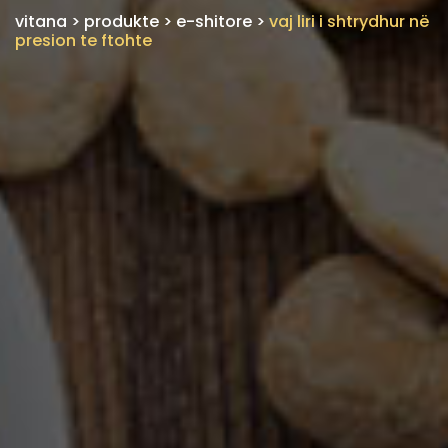
vitana
>
produkte
>
e-shitore
>
vaj liri i shtrydhur në
presion te ftohte