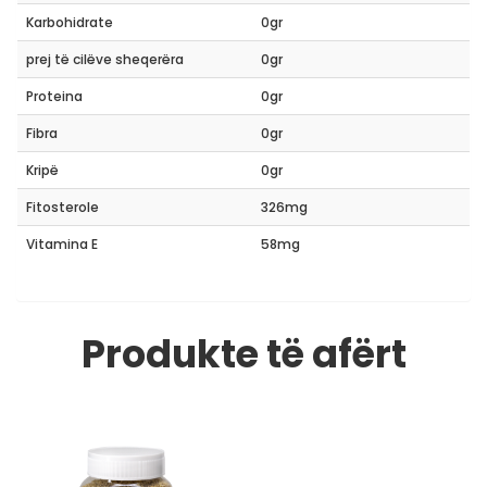
Karbohidrate
0gr
prej të cilëve sheqerëra
0gr
Proteina
0gr
Fibra
0gr
Kripë
0gr
Fitosterole
326mg
Vitamina E
58mg
Produkte të afërt