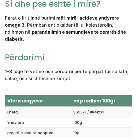
Si dhe pse është i mirë?
Farat e lirit janë burimi
më i mirë i acideve yndyrore
omega 3.
Përmban antioksidantë, ul kolesterolin,
ndihmon në
parandalimin e sëmundjeve të zemrës dhe
diabetit.
Përdorimi
1-3 lugë të vetme ose përdorni për të përgatitur sallata,
salcë, ose si shtesë në zierjet.
Vlera usqyese
në prodhim 100gr
Energji
3698kJ / 884kcal
Yndyrëra
100g
prej të cilëve të nqopura
10g