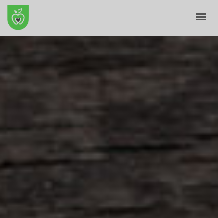
ANFANG
ÜBER UNS
E-GESCHÄFT
BLOG
KONTAKT
KORB
MEIN PROFIL