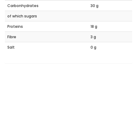
Carbonhydrates
30 g
of which sugars
Proteins
18 g
Fibre
3 g
Salt
0 g
Ähnliche Produkte