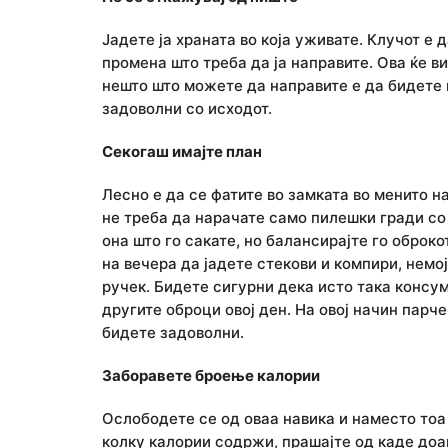
Јадете ја храната во која уживате. Клучот е 
промена што треба да ја направите. Ова ќе в
нешто што можете да направите е да бидете п
задоволни со исходот.
Секогаш имајте план
Лесно е да се фатите во замката во менито на
не треба да нарачате само пилешки гради со 
она што го сакате, но балансирајте го оброко
на вечера да јадете стекови и компири, немој
ручек. Бидете сигурни дека исто така консум
другите оброци овој ден. На овој начин парч
бидете задоволни.
Заборавете броење калории
Ослободете се од оваа навика и наместо тоа 
колку калории содржи, прашајте од каде доаѓ