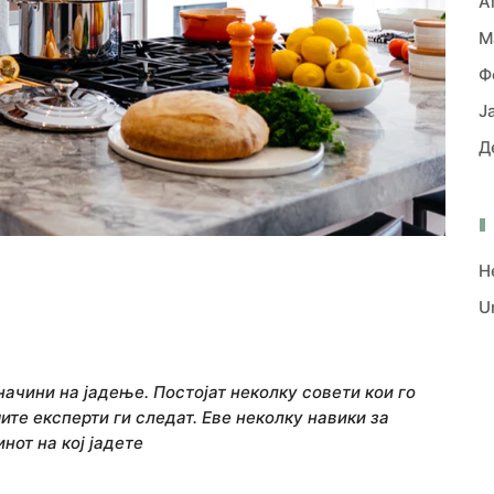
А
М
Ф
Ј
Д
H
U
ачини на јадење. Постојат неколку совети кои го
ите експерти ги следат. Еве неколку навики за
нот на кој јадете