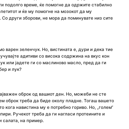
ити подолго време, ќе помогне да одржите стабилно
апетитот и ќе му помогне на мозокот да му
. Со други зборови, не мора да поминувате низ сите
о варен зеленчук. Но, вистината е, дури и дека тие
учувајте адитиви со висока содржина на вкус кон
ук или јадете ги со маслиново масло, пред да ги
бер и лук?
ајважен оброк од вашиот ден. Но, можеби не сте
лем оброк треба да биде околу пладне. Тогаш вашето
о кога навистина му е потребно гориво. Но, „голем“
пири. Ручекот треба да ги нагласи протеините и
и салата, на пример.