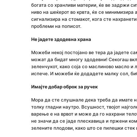
богата со хранливи материи, ќе ве задржи с
ниво на шеќерот во крвта, ќе се минимизира 
сигнализира на стомакот, кога сте нахранети
проблеми на пописот.
Не јадете здодевна храна
Можеби некој постојано ве тера да јадете сам
можат да бидат многу здодевни! Секогаш вкл
зеленчукот, како соја со маслиново масло и л
испече. И можеби ќе додадете малку сол, би
Имајте добар оброк за ручек
Мора да сте слушнале дека треба да имате н
толку гладни наутро. Всушност, твојот најго
варење е на врвот и може да го нахрани телот
не значи да се јаде плескавица и пржени ком
зелените плодови, како што се пилешки стек 