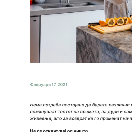
Февруари 17, 2021
Нема потреба постојано да барате различни н
поминуваат тестот на времето, па дури и сам
живеење, што за возврат ќе го променaт начи
Не се откажувај од ништо