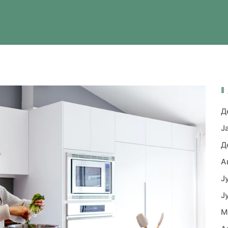
Д
Ј
Д
А
Ј
Ј
М