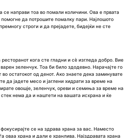
да се направи тоа во помали количини. Ова е првата
и помогне да потрошите помалку пари. Најлошото
ремногу строги и да прејадете, бидејќи не сте
 ресторанот кога сте гладни и сè изгледа добро. Вие
варен зеленчук. Тоа би било здодевно. Нарачајте го
т во остатокот од денот. Ако знаете дека заминувате
те да јадете месо и јаглени хидрати за време на
ирате овошје, зеленчук, ореви и семиња за време на
е стек нема да и наштети на вашата исхрана и ќе
фокусирајте се на здрава храна за вас. Наместо
а оваа храна и дали е хранлива. Најздравата храна