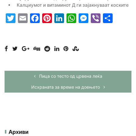
Калциумот и витаминот Д ги зајакнуваат коските
Twitter
Email
Facebook
Pinterest
LinkedIn
WhatsApp
Messenge
Viber
Shar
Пица со тесто од црвена леќа
Исхраната за време на доењето
Архиви