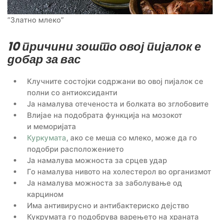
“Златно млеко”
10 причини зошто овој пијалок е
добар за вас
Клучните состојки содржани во овој пијалок се
полни со антиоксиданти
Ја намалува отеченоста и болката во зглобовите
Влијае на подобрата функција на мозокот
и меморијата
Куркумата
, ако се меша со млеко, може да го
подобри расположението
Ја намалува можноста за срцев удар
Го намалува нивото на холестерол во организмот
Ја намалува можноста за заболување од
карцином
Има антивирусно и антибактериско дејство
Кукрумата го подобрува варењето на храната