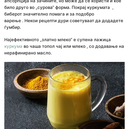
апсорпција на зачините, но може да се користи и кое
било друго во „сурова“ форма. Покрај куркумата ,
биберот значително помага и за подобро
варење . Некои рецепти дури советуваат да додадете
ѓумбир.
Најефективното „златно млеко“ е супена лажица
куркума
во чаша топол чај или млеко , со додавање на
нерафинирано масло.