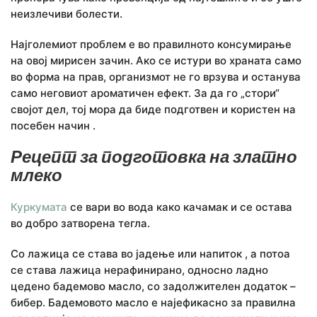
неизлечиви болести.
Најголемиот проблем е во правилното консумирање
на овој мирисен зачин. Ако се истури во храната само
во форма на прав, организмот не го врзува и останува
само неговиот ароматичен ефект. За да го „стори“
својот дел, тој мора да биде подготвен и користен на
посебен начин .
Рецепт за подготовка на златно
млеко
Куркумата
се вари во вода како качамак и се остава
во добро затворена тегла.
Со лажица се става во јадење или напиток , а потоа
се става лажица нерафинирано, односно ладно
цедено бадемово масло, со задолжителен додаток –
бибер. Бадемовото масло е најефикасно за правилна