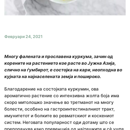
Февруари 24, 2021
Многу фалената и прославена куркума, зачин од
корените на растението кое расте во Јужна Азија,
слично на ѓумбирот, е состојка на кари, неопходна во
кујната на најнаселената земја и пошироко.
Благодарение на состојката куркумин, ова
ароматично растение со интензивна жолта боја има
скоро митолошко значење во третманот на многу
болести, особено на гастроинтестиналниот тракт,
имунитетот и болките во ревматскиот и коскениот
систем. Неговата популарност оди дотаму што се
препорачува како превенција од најтешките и сè уште