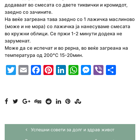
додаваат во смесата со двете тиквички и кромидот,
заедно со зачините.
На веќе загреана тава заедно со 1 лажичка маслиново
(може и не мора) со лажичка ја нанесуваме смесата
во кружни облици. Се пржи 1-2 минути додека не
заруменат.
Може да се испечат и во рерна, во веќе загреана на
температура од 200°С 15-20мин.
Twitter
Email
Facebook
Pinterest
LinkedIn
WhatsApp
Messenge
Viber
Shar
Успешни совети за долг и здрав живот