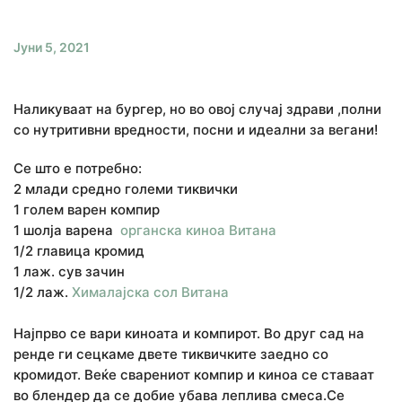
Јуни 5, 2021
Наликуваат на бургер, но во овој случај здрави ,полни
со нутритивни вредности, посни и идеални за вегани!
Се што е потребно:
2 млади средно големи тиквички
1 голем варен компир
1 шолја варена
органска киноа Витана
1/2 главица кромид
1 лаж. сув зачин
1/2 лаж.
Хималајска сол Витана
Најпрво се вари киноата и компирот. Во друг сад на
ренде ги сецкаме двете тиквичките заедно со
кромидот. Веќе сварениот компир и киноа се ставаат
во блендер да се добие убава леплива смеса.Се