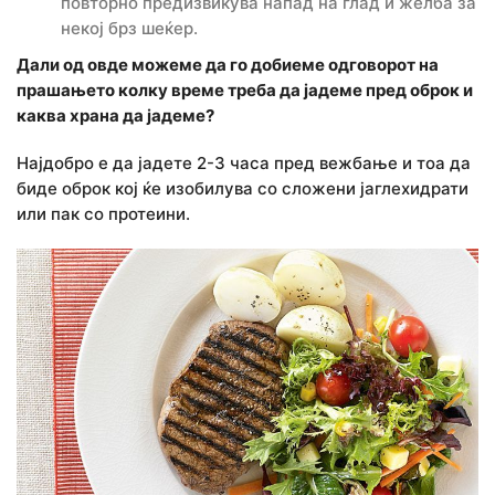
повторно предизвикува напад на глад и желба за
некој брз шеќер.
Дали од овде можеме да го добиеме одговорот на
прашањето колку време треба да јадеме пред оброк и
каква храна да јадеме?
Најдобро е да јадете 2-3 часа пред вежбање и тоа да
биде оброк кој ќе изобилува со сложени јаглехидрати
или пак со протеини.