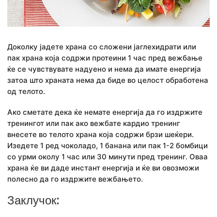
Доколку јадете храна со сложени јаглехидрати или
пак храна која содржи протеини 1 час пред вежбање
ќе се чувствувате надуено и нема да имате енергија
затоа што храната нема да биде во целост обработена
од телото.
Ако сметате дека ќе немате енергија да го издржите
тренингот или пак ако вежбате кардио тренинг
внесете во телото храна која содржи брзи шеќери.
Изедете 1 ред чоколадо, 1 банана или пак 1-2 бомбици
со урми околу 1 час или 30 минути пред тренинг. Оваа
храна ќе ви даде инстант енергија и ќе ви овозможи
полесно да го издржите вежбањето.
Заклучок: