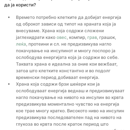
да ја користи?
Времето потребно клетките да добијат енергија
од оброкот зависи од типот на храната која ја
внесуваме. Храна која содржи сложени
јаглехидрати како
овес
, компир,
грав
, грашок,
леќа
, протеини и сл. не предизвикува нагло
покачување на инсулинот и многу поспоро ја
ослободува енергијата која ја содржи во себе.
Таквата храна е идеална за оние кои вежбаат,
затоа што клетките константно и во подолг
временски период добиваат енергија.
Храна која содржи брзи шеќери кои ја
ослободуваат енергија веднаш и предизвикуваат
нагло покачување на нивото на инсулин во крвта
предизвикува моментално чувство на енергија
кое трае многу кратко. Високото ниво на инсулин
предизвикува последователен пад на нивото на
глукоза во крвта после краток период што