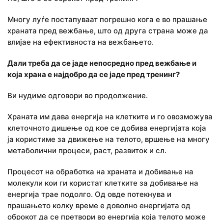
Многу луѓе постапуваат погрешно кога е во прашање
храната пред вежбање, што од друга страна може да
влијае на ефективноста на вежбањето.
Дали треба да се јаде непосредно пред вежбање и
која храна е најдобро да се јаде пред тренинг?
Ви нудиме одговори во продолжение.
Храната им дава енергија на клетките и го овозможува
клеточното дишење од кое се добива енергијата која
ја користиме за движење на телото, вршење на многу
метаболични процеси, раст, развиток и сл.
Процесот на обработка на храната и добивање на
молекули кои ги користат клетките за добивање на
енергија трае подолго. Од овде потекнува и
прашањето колку време е доволно енергијата од
оброкот да се претвори во енергија која телото може