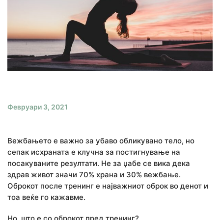
Февруари 3, 2021
Вежбањето е важно за убаво обликувано тело, но
сепак исхраната е клучна за постигнување на
посакуваните резултати. Не за џабе се вика дека
здрав живот значи 70% храна и 30% вежбање.
Оброкот после тренинг е најважниот оброк во денот и
тоа веќе го кажавме.
Но, што е со оброкот пред тренинг?