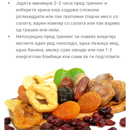
Јадете минимум 2-3 часа пред тренинг и
изберете храна која содржи сложени
јаглехидрати или пак протеини (парче месо со
салата, варен компир со салата или пак вариво
од грашок или леќа.
Непосредно пред тренинг за повеќе енергија
каснете еден ред чоколадо, една лажица мед,
една банана, малку суво овошје или пак 1-2
енергетски бомбици кои сами ќе ги подготвите.