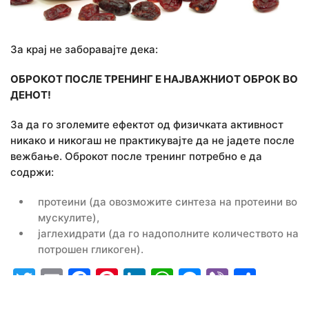
За крај не заборавајте дека:
ОБРОКОТ ПОСЛЕ ТРЕНИНГ Е НАЈВАЖНИОТ ОБРОК ВО
ДЕНОТ!
За да го зголемите ефектот од физичката активност
никако и никогаш не практикувајте да не јадете после
вежбање. Оброкот после тренинг потребно е да
содржи:
протеини (да овозможите синтеза на протеини во
мускулите),
јаглехидрати (да го надополните количеството на
потрошен гликоген).
Twitter
Email
Facebook
Pinterest
LinkedIn
WhatsApp
Messenge
Viber
Shar